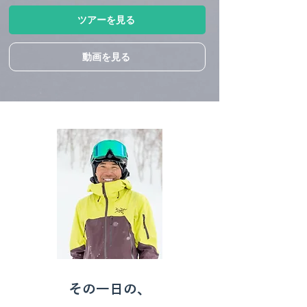
ツアーを見る
ニセコ/キロロ/旭川
動画を見る
その一日の、